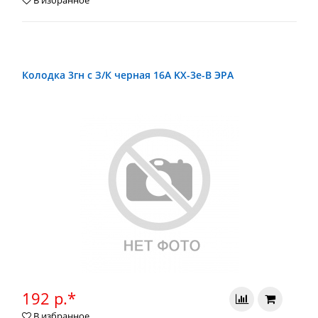
В избранное
Колодка 3гн с З/К черная 16А KX-3e-B ЭРА
192 р.*
В избранное