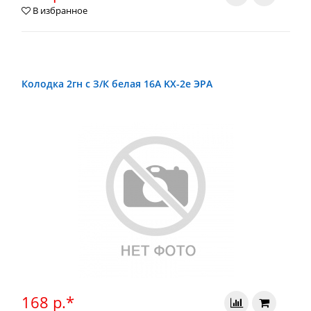
В избранное
Колодка 2гн с З/К белая 16А KX-2e ЭРА
168 р.*