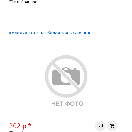
В избранное
Колодка 3гн с З/К белая 16А KX-3e ЭРА
202 р.*