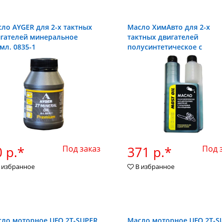
ло AYGER для 2-х тактных
Масло ХимАвто для 2-х
гателей минеральное
тактных двигателей
мл. 0835-1
полусинтетическое с
дозатором 1л.
 р.*
Под заказ
371 р.*
Под 
 избранное
В избранное
ло моторное UFO 2Т-SUPER
Масло моторное UFO 2Т-S