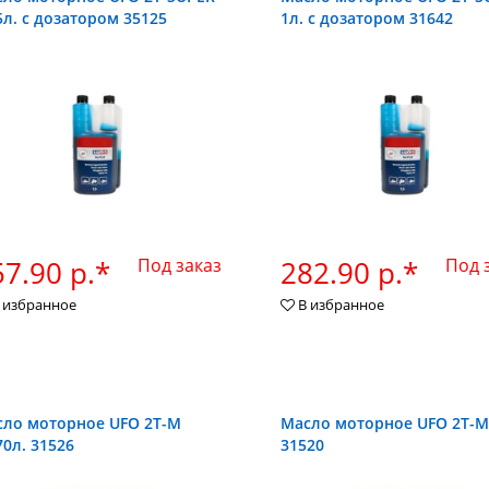
5л. с дозатором 35125
1л. с дозатором 31642
7.90 р.*
Под заказ
282.90 р.*
Под 
 избранное
В избранное
ло моторное UFO 2Т-М
Масло моторное UFO 2Т-М 
70л. 31526
31520