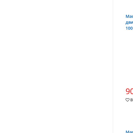
Мас
дви
100
90
В
Мас