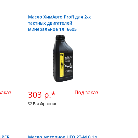
Масло ХимАвто Profi для 2-х
тактных двигателей
минеральное 1л. 6605
заказ
303 р.*
Под заказ
В избранное
UPER
Масло моторное UFO 2Т-М 0.1л.