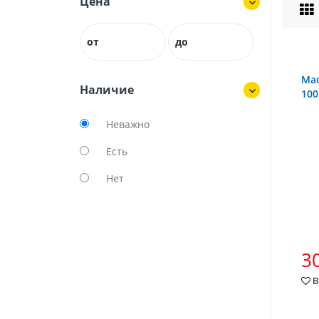
Цена
от
до
Мас
Наличие
100
Неважно
Есть
Нет
30
В