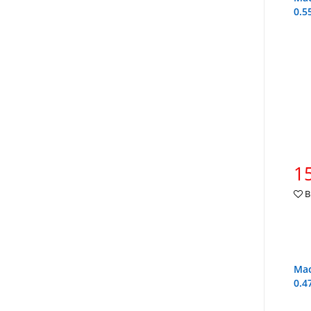
0.5
15
В
Мас
0.4