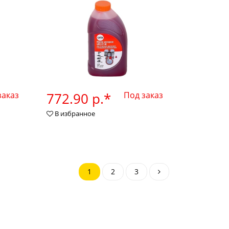
заказ
772.90 р.*
Под заказ
В избранное
1
2
3