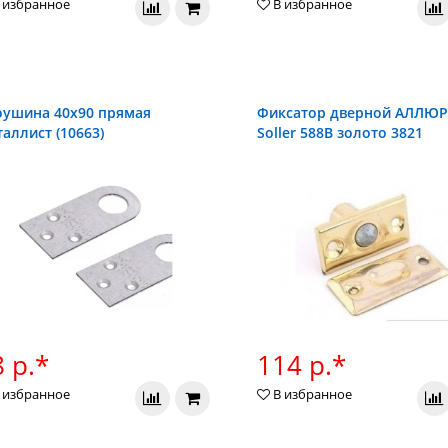
 избранное
В избранное
ушина 40х90 прямая
Фиксатор дверной АЛЛЮР
аллист (10663)
Soller 588В золото 3821
 р.*
114 р.*
 избранное
В избранное