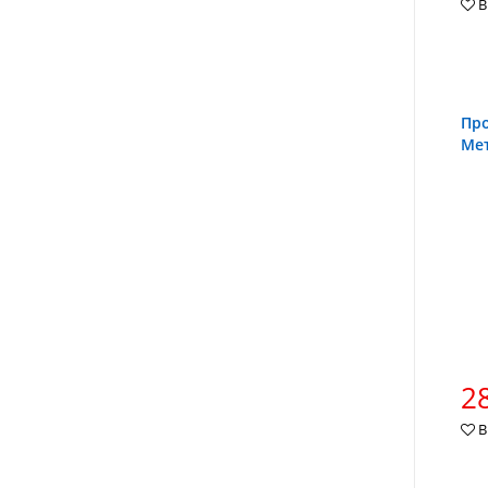
В
Про
Мет
28
В