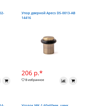
02-
Упор дверной Apecs DS-0013-AB
14416
206 р.*
В избранное
14-
Уголок МК-1 60х60мм. цинк