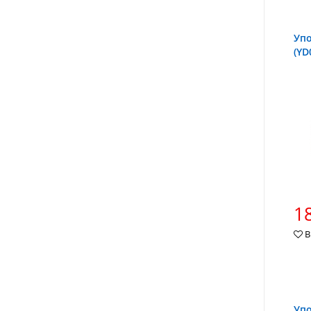
Упо
(YD
18
В
Упо