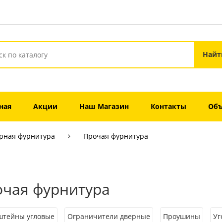
ная
Акции
Наш Магазин
Контакты
Объ
рная фурнитура
Прочая фурнитура
чая фурнитура
штейны угловые
Ограничители дверные
Проушины
Уг