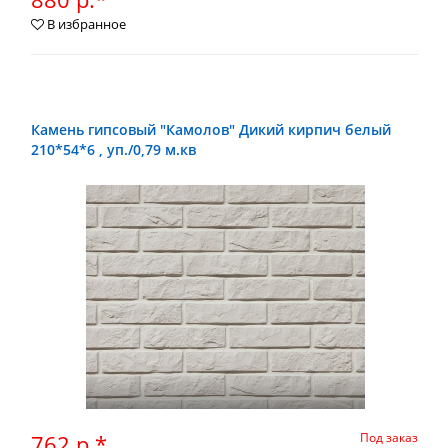
В избранное
Камень гипсовый "Камолов" Дикий кирпич белый
210*54*6 , уп./0,79 м.кв
762 р.*
Под заказ