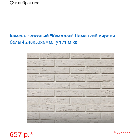
В избранное
Камень гипсовый "Камолов" Немецкий кирпич
белый 240х53х6мм., уп./1 м.кв
657 р.*
Под заказ