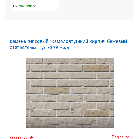
по
наличию
Камень гипсовый "Камолов" Дикий кирпич бежевый
210*54*6мм. , уп./0,79 м.кв
880 р.*
Под заказ