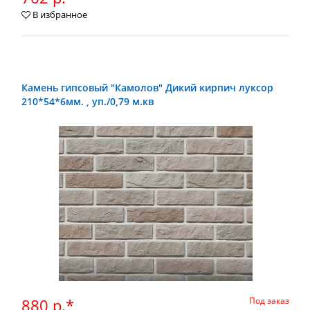
В избранное
Камень гипсовый "Камолов" Дикий кирпич луксор
210*54*6мм. , уп./0,79 м.кв
880 р.*
Под заказ