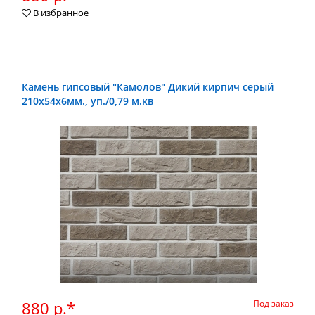
В избранное
Камень гипсовый "Камолов" Дикий кирпич серый
210х54х6мм., уп./0,79 м.кв
880 р.*
Под заказ