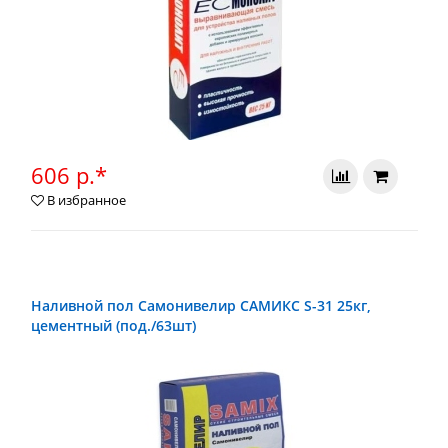
606 р.*
В избранное
Наливной пол Самонивелир САМИКС S-31 25кг,
цементный (под./63шт)