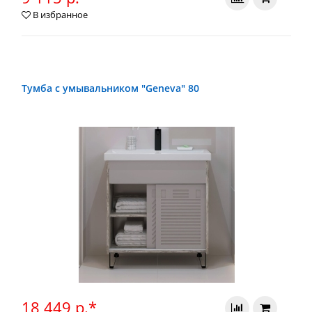
В избранное
Тумба с умывальником "Geneva" 80
18 449 р.*