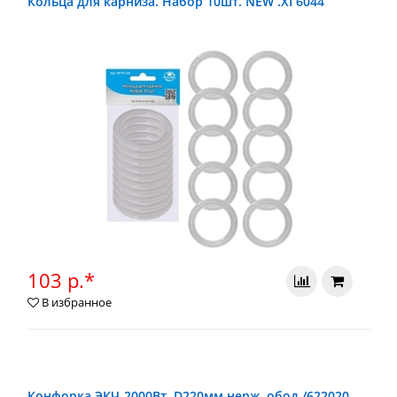
Кольца для карниза. Набор 10шт. NEW .ХГ6044
103 р.*
В избранное
Конфорка ЭКЧ-2000Вт. D220мм нерж. обод /622020